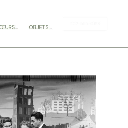
202-555-0188
ŒURS…
OBJETS…