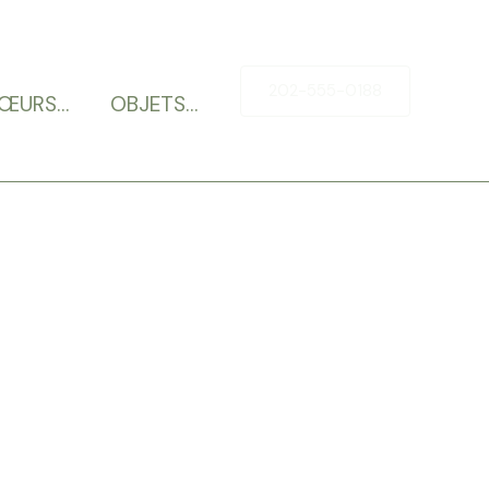
202-555-0188
ŒURS…
OBJETS…