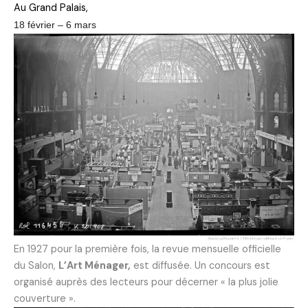
Au Grand Palais,
18 février
–
6 mars
En 1927 pour la première fois, la revue mensuelle officielle
du Salon,
L’Art Ménager,
est diffusée. Un concours est
organisé auprès des lecteurs pour décerner « la plus jolie
couverture ».